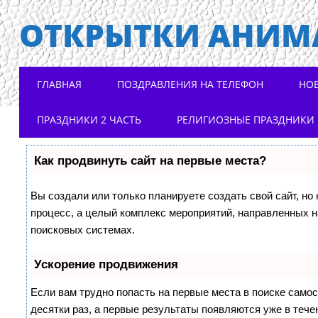
ОТКРЫТКИ АНИМ
Main menu
Skip to content
ГЛАВНАЯ
ПОЗДРАВЛЕНИЯ НА ТЕЛЕФОН
НО
ПРАЗДНИКИ 2 ЧАСТЬ
РЕЛИГИОЗНЫЕ ПРАЗДНИКИ
Как продвинуть сайт на первые места?
Вы создали или только планируете создать свой сайт, но 
процесс, а целый комплекс мероприятий, направленных н
поисковых системах.
Ускорение продвижения
Если вам трудно попасть на первые места в поиске само
десятки раз, а первые результаты появляются уже в течен