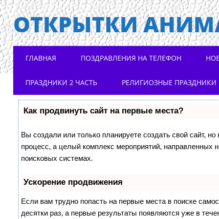
ОТКРЫТКИ АНИМ
Main menu
Skip to content
ГЛАВНАЯ
ПОЗДРАВЛЕНИЯ НА ТЕЛЕФОН
НО
ПРАЗДНИКИ 2 ЧАСТЬ
РЕЛИГИОЗНЫЕ ПРАЗДНИКИ
Как продвинуть сайт на первые места?
Вы создали или только планируете создать свой сайт, но 
процесс, а целый комплекс мероприятий, направленных н
поисковых системах.
Ускорение продвижения
Если вам трудно попасть на первые места в поиске само
десятки раз, а первые результаты появляются уже в течен