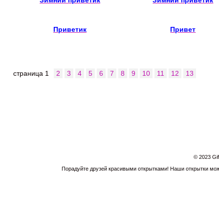
Зимний приветик
Зимний приветик
Приветик
Привет
страница
1
2
3
4
5
6
7
8
9
10
11
12
13
© 2023 Gi
Порадуйте друзей красивыми открытками! Наши открытки можн