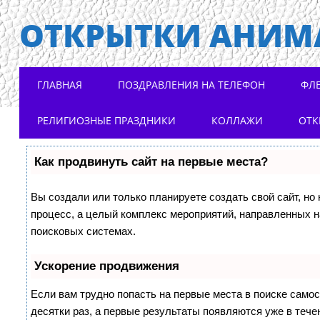
ОТКРЫТКИ АНИМ
Main menu
Skip to content
ГЛАВНАЯ
ПОЗДРАВЛЕНИЯ НА ТЕЛЕФОН
ФЛ
РЕЛИГИОЗНЫЕ ПРАЗДНИКИ
КОЛЛАЖИ
ОТК
Как продвинуть сайт на первые места?
Вы создали или только планируете создать свой сайт, но 
процесс, а целый комплекс мероприятий, направленных н
поисковых системах.
Ускорение продвижения
Если вам трудно попасть на первые места в поиске само
десятки раз, а первые результаты появляются уже в течен