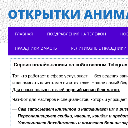
ОТКРЫТКИ АНИМ
Main menu
Skip to content
ГЛАВНАЯ
ПОЗДРАВЛЕНИЯ НА ТЕЛЕФОН
НО
ПРАЗДНИКИ 2 ЧАСТЬ
РЕЛИГИОЗНЫЕ ПРАЗДНИКИ
Сервис онлайн-записи на собственном Telegra
Тот, кто работает в сфере услуг, знает — без ведения зап
и напоминать клиентам о визитах тоже. Нашли самый бю
Для новых пользователей
первый месяц бесплатно
.
Чат-бот для мастеров и специалистов, который упрощает
—
Сам записывает клиентов и напоминает им о виз
—
Персонализирует скидки, чаевые, кэшбэк и предо
—
Увеличивает доходимость и помогает больше з