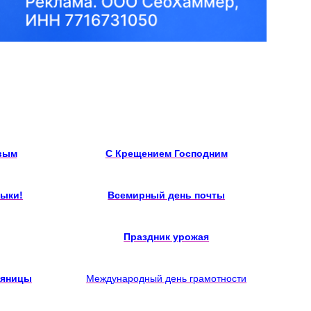
вым
С Крещением Господним
зыки!
Всемирный день почты
Праздник урожая
сяницы
Международный день грамотности