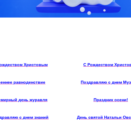
Рождеством Христовым
С Рождеством Христо
еннее равноденствие
Поздравляю с днем Му
емирный день журавля
Праздник осени!
дравляю с днем знаний
День святой Натальи Ов