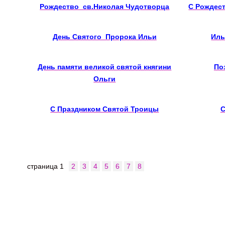
Рождество св.Николая Чудотворца
С Рождес
День Святого Пророка Ильи
Иль
День памяти великой святой княгини
По
Ольги
С Праздником Святой Троицы
С
страница
1
2
3
4
5
6
7
8