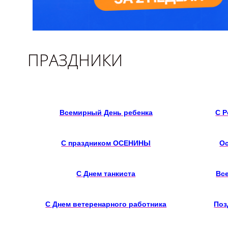
ПРАЗДНИКИ
Всемирный День ребенка
С 
С праздником ОСЕНИНЫ
Ос
С Днем танкиста
Вс
С Днем ветеренарного работника
Поз