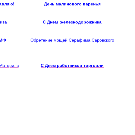
авляю!
День малинового варенья
ива
С Днем железнодорожника
ВМФ
Обретение мощей Серафима Саровского
Матери. в
С Днем работников торговли