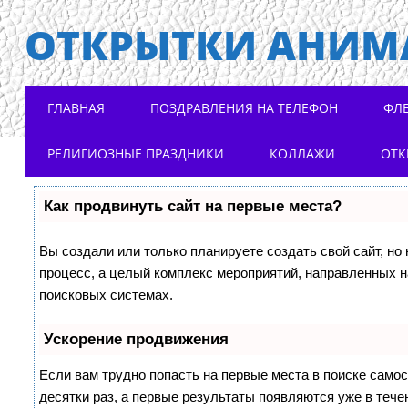
ОТКРЫТКИ АНИМ
Main menu
Skip to content
ГЛАВНАЯ
ПОЗДРАВЛЕНИЯ НА ТЕЛЕФОН
ФЛ
РЕЛИГИОЗНЫЕ ПРАЗДНИКИ
КОЛЛАЖИ
ОТК
Как продвинуть сайт на первые места?
Вы создали или только планируете создать свой сайт, но 
процесс, а целый комплекс мероприятий, направленных н
поисковых системах.
Ускорение продвижения
Если вам трудно попасть на первые места в поиске само
десятки раз, а первые результаты появляются уже в течен