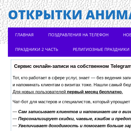
ОТКРЫТКИ АНИМ
Main menu
Skip to content
ГЛАВНАЯ
ПОЗДРАВЛЕНИЯ НА ТЕЛЕФОН
НО
ПРАЗДНИКИ 2 ЧАСТЬ
РЕЛИГИОЗНЫЕ ПРАЗДНИКИ
Сервис онлайн-записи на собственном Telegra
Тот, кто работает в сфере услуг, знает — без ведения зап
и напоминать клиентам о визитах тоже. Нашли самый бю
Для новых пользователей
первый месяц бесплатно
.
Чат-бот для мастеров и специалистов, который упрощает
—
Сам записывает клиентов и напоминает им о виз
—
Персонализирует скидки, чаевые, кэшбэк и предо
—
Увеличивает доходимость и помогает больше з