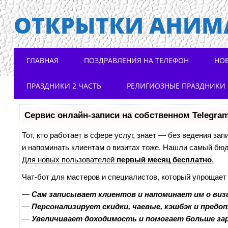
ОТКРЫТКИ АНИМ
Main menu
Skip to content
ГЛАВНАЯ
ПОЗДРАВЛЕНИЯ НА ТЕЛЕФОН
НО
ПРАЗДНИКИ 2 ЧАСТЬ
РЕЛИГИОЗНЫЕ ПРАЗДНИКИ
Сервис онлайн-записи на собственном Telegra
Тот, кто работает в сфере услуг, знает — без ведения зап
и напоминать клиентам о визитах тоже. Нашли самый бю
Для новых пользователей
первый месяц бесплатно
.
Чат-бот для мастеров и специалистов, который упрощает
—
Сам записывает клиентов и напоминает им о виз
—
Персонализирует скидки, чаевые, кэшбэк и предо
—
Увеличивает доходимость и помогает больше з