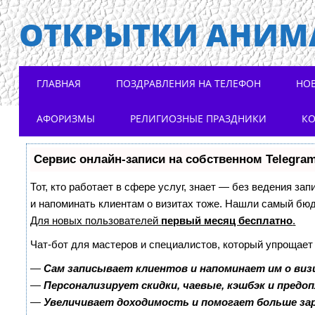
ОТКРЫТКИ АНИМ
Main menu
Skip to content
ГЛАВНАЯ
ПОЗДРАВЛЕНИЯ НА ТЕЛЕФОН
НО
АФОРИЗМЫ
РЕЛИГИОЗНЫЕ ПРАЗДНИКИ
К
Сервис онлайн-записи на собственном Telegra
Тот, кто работает в сфере услуг, знает — без ведения зап
и напоминать клиентам о визитах тоже. Нашли самый бю
Для новых пользователей
первый месяц бесплатно
.
Чат-бот для мастеров и специалистов, который упрощает
—
Сам записывает клиентов и напоминает им о виз
—
Персонализирует скидки, чаевые, кэшбэк и предо
—
Увеличивает доходимость и помогает больше з