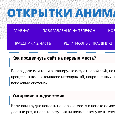
ОТКРЫТКИ АНИМ
Main menu
Skip to content
ГЛАВНАЯ
ПОЗДРАВЛЕНИЯ НА ТЕЛЕФОН
НО
ПРАЗДНИКИ 2 ЧАСТЬ
РЕЛИГИОЗНЫЕ ПРАЗДНИКИ
Как продвинуть сайт на первые места?
Вы создали или только планируете создать свой сайт, но 
процесс, а целый комплекс мероприятий, направленных н
поисковых системах.
Ускорение продвижения
Если вам трудно попасть на первые места в поиске само
десятки раз, а первые результаты появляются уже в течен