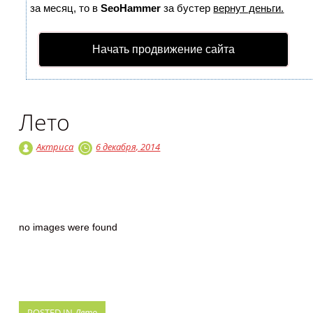
за месяц, то в
SeoHammer
за бустер
вернут деньги.
Начать продвижение сайта
Лето
Актриса
6 декабря, 2014
no images were found
POSTED IN
Лето