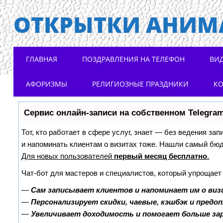
ОТКРЫТКИ АНИМ
Main menu
Skip to content
ГЛАВНАЯ
ПОЗДРАВЛЕНИЯ НА ТЕЛЕФОН
ВИ
АФОРИЗМЫ
РЕЛИГИОЗНЫЕ ПРАЗДНИКИ
К
Сервис онлайн-записи на собственном Telegra
Тот, кто работает в сфере услуг, знает — без ведения зап
и напоминать клиентам о визитах тоже. Нашли самый бю
Для новых пользователей
первый месяц бесплатно
.
Чат-бот для мастеров и специалистов, который упрощает
—
Сам записывает клиентов и напоминает им о виз
—
Персонализирует скидки, чаевые, кэшбэк и предо
—
Увеличивает доходимость и помогает больше з