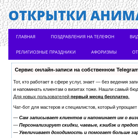
ОТКРЫТКИ АНИМ
Main menu
Skip to content
ГЛАВНАЯ
ПОЗДРАВЛЕНИЯ НА ТЕЛЕФОН
ВИ
РЕЛИГИОЗНЫЕ ПРАЗДНИКИ
АФОРИЗМЫ
О
Сервис онлайн-записи на собственном Telegra
Тот, кто работает в сфере услуг, знает — без ведения зап
и напоминать клиентам о визитах тоже. Нашли самый бю
Для новых пользователей
первый месяц бесплатно
.
Чат-бот для мастеров и специалистов, который упрощает
—
Сам записывает клиентов и напоминает им о виз
—
Персонализирует скидки, чаевые, кэшбэк и предо
—
Увеличивает доходимость и помогает больше з