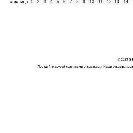
страница
1
2
3
4
5
6
7
8
9
10
11
12
13
14
© 2023 Gi
Порадуйте друзей красивыми открытками! Наши открытки можн