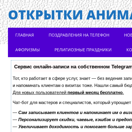
ОТКРЫТКИ АНИМ
Main menu
Skip to content
ГЛАВНАЯ
ПОЗДРАВЛЕНИЯ НА ТЕЛЕФОН
НО
АФОРИЗМЫ
РЕЛИГИОЗНЫЕ ПРАЗДНИКИ
К
Сервис онлайн-записи на собственном Telegra
Тот, кто работает в сфере услуг, знает — без ведения зап
и напоминать клиентам о визитах тоже. Нашли самый бю
Для новых пользователей
первый месяц бесплатно
.
Чат-бот для мастеров и специалистов, который упрощает
—
Сам записывает клиентов и напоминает им о виз
—
Персонализирует скидки, чаевые, кэшбэк и предо
—
Увеличивает доходимость и помогает больше з