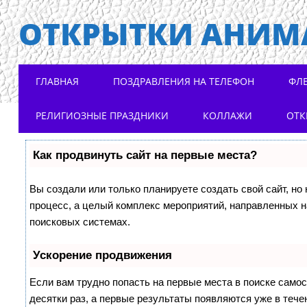
ОТКРЫТКИ АНИМ
Main menu
Skip to content
ГЛАВНАЯ
ПОЗДРАВЛЕНИЯ НА ТЕЛЕФОН
ФЛ
РЕЛИГИОЗНЫЕ ПРАЗДНИКИ
КОЛЛАЖИ
ОТК
Как продвинуть сайт на первые места?
Вы создали или только планируете создать свой сайт, но 
процесс, а целый комплекс мероприятий, направленных н
поисковых системах.
Ускорение продвижения
Если вам трудно попасть на первые места в поиске само
десятки раз, а первые результаты появляются уже в течен