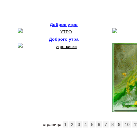
Доброе утро
Доброго утра
страница
1
2
3
4
5
6
7
8
9
10
1