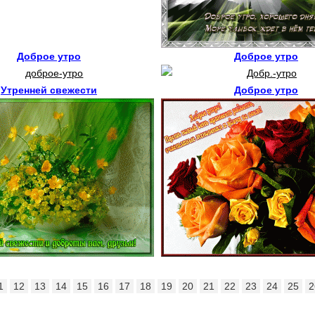
Доброе утро
Доброе утро
Утренней свежести
Доброе утро
1
12
13
14
15
16
17
18
19
20
21
22
23
24
25
2