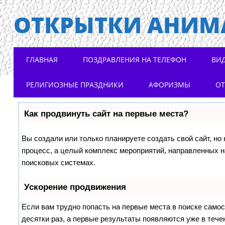
ОТКРЫТКИ АНИМ
Main menu
Skip to content
ГЛАВНАЯ
ПОЗДРАВЛЕНИЯ НА ТЕЛЕФОН
ВИ
РЕЛИГИОЗНЫЕ ПРАЗДНИКИ
АФОРИЗМЫ
О
Как продвинуть сайт на первые места?
Вы создали или только планируете создать свой сайт, но 
процесс, а целый комплекс мероприятий, направленных н
поисковых системах.
Ускорение продвижения
Если вам трудно попасть на первые места в поиске само
десятки раз, а первые результаты появляются уже в течен