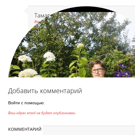
Тамара Коршунова
Ваш комментарий ожидает модерации
Дорогие труженики не видимого фронта, спасибо Вам огр
восхитительные, красивые и приятные работы, которые 
жизнь и поднять настроение. С наступающим Вас Новым го
благополучия и творческих удач
Добавить комментарий
Войти с помощью:
Ваш адрес email не будет опубликован.
КОММЕНТАРИЙ