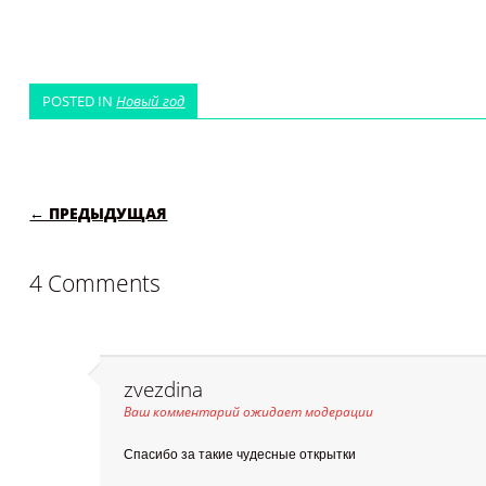
POSTED IN
Новый год
POST NAVIGATION
← ПРЕДЫДУЩАЯ
4 Comments
zvezdina
Ваш комментарий ожидает модерации
Спасибо за такие чудесные открытки