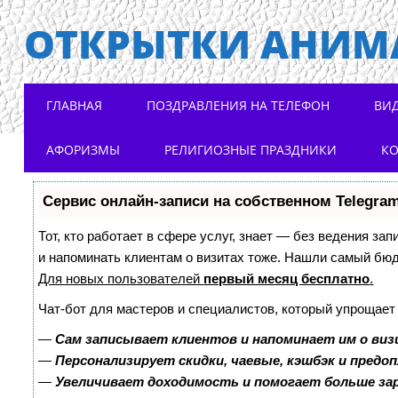
ОТКРЫТКИ АНИМ
Main menu
Skip to content
ГЛАВНАЯ
ПОЗДРАВЛЕНИЯ НА ТЕЛЕФОН
ВИ
АФОРИЗМЫ
РЕЛИГИОЗНЫЕ ПРАЗДНИКИ
К
Сервис онлайн-записи на собственном Telegra
Тот, кто работает в сфере услуг, знает — без ведения зап
и напоминать клиентам о визитах тоже. Нашли самый бю
Для новых пользователей
первый месяц бесплатно
.
Чат-бот для мастеров и специалистов, который упрощает
—
Сам записывает клиентов и напоминает им о виз
—
Персонализирует скидки, чаевые, кэшбэк и предо
—
Увеличивает доходимость и помогает больше з