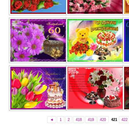
◄
1
2
418
419
420
421
422