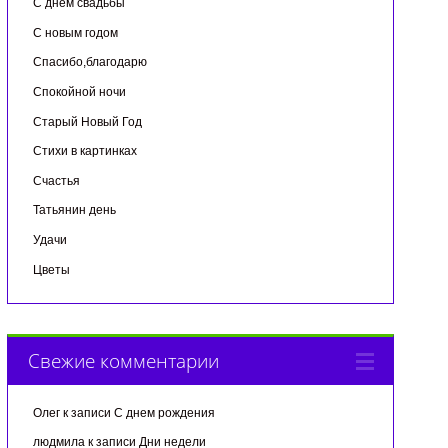
С днем свадьбы
С новым годом
Спасибо,благодарю
Спокойной ночи
Старый Новый Год
Стихи в картинках
Счастья
Татьянин день
Удачи
Цветы
Свежие комментарии
Олег
к записи
С днем рождения
людмила
к записи
Дни недели