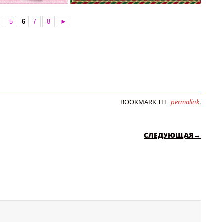
5
6
7
8
►
BOOKMARK THE
permalink
.
СЛЕДУЮЩАЯ→