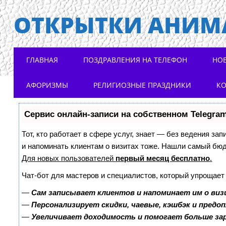
ОТКРЫТКИ АНИМ
Main menu
Skip to content
ГЛАВНАЯ
ПОЗДРАВЛЕНИЯ НА ТЕЛЕФОН
НО
АФОРИЗМЫ
РЕЛИГИОЗНЫЕ ПРАЗДНИКИ
К
Сервис онлайн-записи на собственном Telegra
Тот, кто работает в сфере услуг, знает — без ведения зап
и напоминать клиентам о визитах тоже. Нашли самый бю
Для новых пользователей
первый месяц бесплатно
.
Чат-бот для мастеров и специалистов, который упрощает
—
Сам записывает клиентов и напоминает им о виз
—
Персонализирует скидки, чаевые, кэшбэк и предо
—
Увеличивает доходимость и помогает больше з