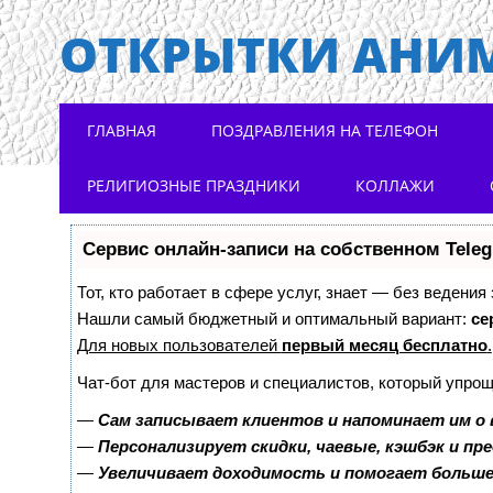
ОТКРЫТКИ АНИ
Main menu
Skip to content
ГЛАВНАЯ
ПОЗДРАВЛЕНИЯ НА ТЕЛЕФОН
РЕЛИГИОЗНЫЕ ПРАЗДНИКИ
КОЛЛАЖИ
Сервис онлайн-записи на собственном Tele
Тот, кто работает в сфере услуг, знает — без ведения
Нашли самый бюджетный и оптимальный вариант:
се
Для новых пользователей
первый месяц бесплатно
.
Чат-бот для мастеров и специалистов, который упрощ
—
Сам записывает клиентов и напоминает им о 
—
Персонализирует скидки, чаевые, кэшбэк и пр
—
Увеличивает доходимость и помогает больш