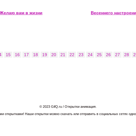
Желаю вам в жизни
Весеннего настроен
4
15
16
17
18
19
20
21
22
23
24
25
26
27
28
2
© 2023 GifQ.ru / Открытки анимация.
и открытками! Наши открытки можно скачать или отправить в социальных сетях однок