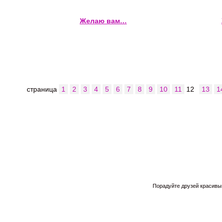
Желаю вам…
страница
1
2
3
4
5
6
7
8
9
10
11
12
13
1
Порадуйте друзей красивым