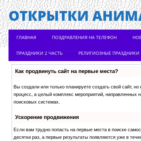
ОТКРЫТКИ АНИМ
Main menu
Skip to content
ГЛАВНАЯ
ПОЗДРАВЛЕНИЯ НА ТЕЛЕФОН
НО
ПРАЗДНИКИ 2 ЧАСТЬ
РЕЛИГИОЗНЫЕ ПРАЗДНИКИ
Как продвинуть сайт на первые места?
Вы создали или только планируете создать свой сайт, но 
процесс, а целый комплекс мероприятий, направленных н
поисковых системах.
Ускорение продвижения
Если вам трудно попасть на первые места в поиске само
десятки раз, а первые результаты появляются уже в течен