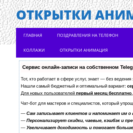
ОТКРЫТКИ АНИ
Main menu
Skip to content
ГЛАВНАЯ
ПОЗДРАВЛЕНИЯ НА ТЕЛЕФОН
КОЛЛАЖИ
ОТКРЫТКИ АНИМАЦИЯ
Сервис онлайн-записи на собственном Tele
Тот, кто работает в сфере услуг, знает — без ведения
Нашли самый бюджетный и оптимальный вариант:
се
Для новых пользователей
первый месяц бесплатно
.
Чат-бот для мастеров и специалистов, который упрощ
—
Сам записывает клиентов и напоминает им о 
—
Персонализирует скидки, чаевые, кэшбэк и пр
—
Увеличивает доходимость и помогает больш