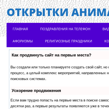
ОТКРЫТКИ АНИМ
Main menu
Skip to content
ГЛАВНАЯ
ПОЗДРАВЛЕНИЯ НА ТЕЛЕФОН
ВИ
АФОРИЗМЫ
РЕЛИГИОЗНЫЕ ПРАЗДНИКИ
К
Как продвинуть сайт на первые места?
Вы создали или только планируете создать свой сайт, но 
процесс, а целый комплекс мероприятий, направленных н
поисковых системах.
Ускорение продвижения
Если вам трудно попасть на первые места в поиске само
десятки раз, а первые результаты появляются уже в течен