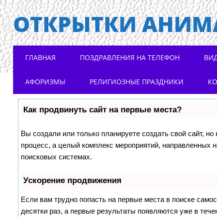
ОТКРЫТКИ АНИМ
Main menu
Skip to content
ГЛАВНАЯ
ПОЗДРАВЛЕНИЯ НА ТЕЛЕФОН
ВИ
АФОРИЗМЫ
РЕЛИГИОЗНЫЕ ПРАЗДНИКИ
К
Как продвинуть сайт на первые места?
Вы создали или только планируете создать свой сайт, но 
процесс, а целый комплекс мероприятий, направленных н
поисковых системах.
Ускорение продвижения
Если вам трудно попасть на первые места в поиске само
десятки раз, а первые результаты появляются уже в течен