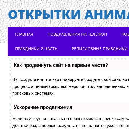
ОТКРЫТКИ АНИМ
Main menu
Skip to content
ГЛАВНАЯ
ПОЗДРАВЛЕНИЯ НА ТЕЛЕФОН
НО
ПРАЗДНИКИ 2 ЧАСТЬ
РЕЛИГИОЗНЫЕ ПРАЗДНИКИ
Как продвинуть сайт на первые места?
Вы создали или только планируете создать свой сайт, но 
процесс, а целый комплекс мероприятий, направленных н
поисковых системах.
Ускорение продвижения
Если вам трудно попасть на первые места в поиске само
десятки раз, а первые результаты появляются уже в течен