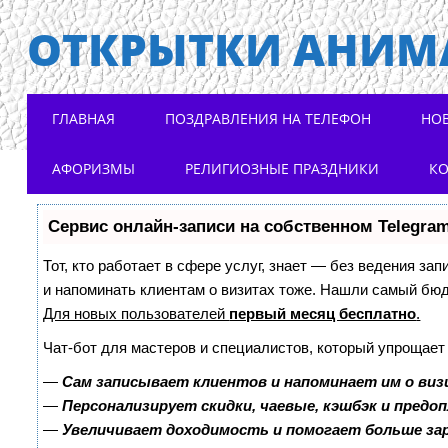
ОТКРЫТКИ АНИМ
Main menu
Skip to content
ГЛАВНАЯ
ПОЗДРАВЛЕНИЯ НА ТЕЛЕФОН
НО
АФОРИЗМЫ
РЕЛИГИОЗНЫЕ ПРАЗДНИКИ
К
Сервис онлайн-записи на собственном Telegra
Тот, кто работает в сфере услуг, знает — без ведения зап
и напоминать клиентам о визитах тоже. Нашли самый бю
Для новых пользователей
первый месяц бесплатно
.
Чат-бот для мастеров и специалистов, который упрощает
—
Сам записывает клиентов и напоминает им о виз
—
Персонализирует скидки, чаевые, кэшбэк и предо
—
Увеличивает доходимость и помогает больше з