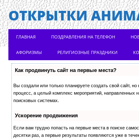
ОТКРЫТКИ АНИМ
Main menu
Skip to content
ГЛАВНАЯ
ПОЗДРАВЛЕНИЯ НА ТЕЛЕФОН
НО
АФОРИЗМЫ
РЕЛИГИОЗНЫЕ ПРАЗДНИКИ
К
Как продвинуть сайт на первые места?
Вы создали или только планируете создать свой сайт, но 
процесс, а целый комплекс мероприятий, направленных н
поисковых системах.
Ускорение продвижения
Если вам трудно попасть на первые места в поиске само
десятки раз, а первые результаты появляются уже в течен