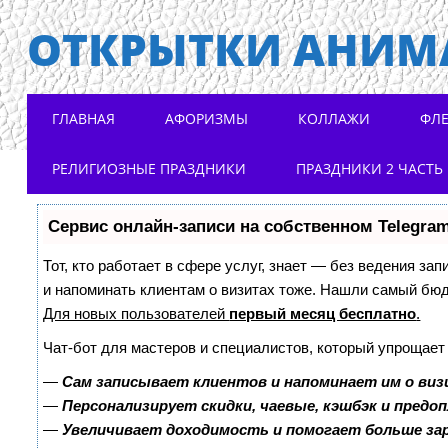
ОТКРЫТКИ АНИМ
Main menu
Skip to content
ГЛАВНАЯ
АФОРИЗМЫ
КОЛЛАЖИ
ФЛ
РЕЛИГИОЗНЫЕ ПРАЗДНИКИ
ПРАЗДНИКИ 2 ЧАСТЬ
Сервис онлайн-записи на собственном Telegra
Тот, кто работает в сфере услуг, знает — без ведения зап
и напоминать клиентам о визитах тоже. Нашли самый бю
Для новых пользователей
первый месяц бесплатно
.
Чат-бот для мастеров и специалистов, который упрощает
—
Сам записывает клиентов и напоминает им о виз
—
Персонализирует скидки, чаевые, кэшбэк и предо
—
Увеличивает доходимость и помогает больше з