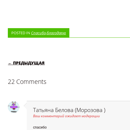
POSTED IN
Спасибо,благодарю
POST NAVIGATION
← ПРЕДЫДУЩАЯ
22 Comments
Татьяна Белова (Морозова )
Ваш комментарий ожидает модерации
спасибо