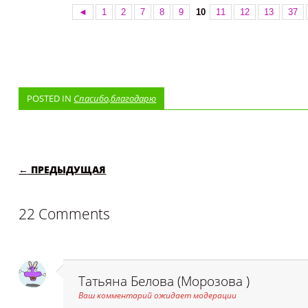
◄
1
2
7
8
9
10
11
12
13
37
POSTED IN
Спасибо,благодарю
POST NAVIGATION
← ПРЕДЫДУЩАЯ
22 Comments
Татьяна Белова (Морозова )
Ваш комментарий ожидает модерации