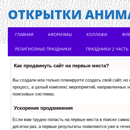
ОТКРЫТКИ АНИМ
Main menu
Skip to content
ГЛАВНАЯ
АФОРИЗМЫ
КОЛЛАЖИ
ФЛ
РЕЛИГИОЗНЫЕ ПРАЗДНИКИ
ПРАЗДНИКИ 2 ЧАСТЬ
Как продвинуть сайт на первые места?
Вы создали или только планируете создать свой сайт, но 
процесс, а целый комплекс мероприятий, направленных н
поисковых системах.
Ускорение продвижения
Если вам трудно попасть на первые места в поиске само
десятки раз, а первые результаты появляются уже в течен