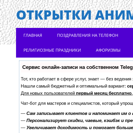
ОТКРЫТКИ АНИ
Main menu
Skip to content
ГЛАВНАЯ
ПОЗДРАВЛЕНИЯ НА ТЕЛЕФОН
РЕЛИГИОЗНЫЕ ПРАЗДНИКИ
АФОРИЗМЫ
Сервис онлайн-записи на собственном Tele
Тот, кто работает в сфере услуг, знает — без ведения
Нашли самый бюджетный и оптимальный вариант:
се
Для новых пользователей
первый месяц бесплатно
.
Чат-бот для мастеров и специалистов, который упрощ
—
Сам записывает клиентов и напоминает им о 
—
Персонализирует скидки, чаевые, кэшбэк и пр
—
Увеличивает доходимость и помогает больш