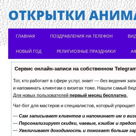
ОТКРЫТКИ АНИМ
Main menu
Skip to content
ГЛАВНАЯ
ПОЗДРАВЛЕНИЯ НА ТЕЛЕФОН
ВИ
НОВЫЙ ГОД
РЕЛИГИОЗНЫЕ ПРАЗДНИКИ
А
Сервис онлайн-записи на собственном Telegra
Тот, кто работает в сфере услуг, знает — без ведения зап
и напоминать клиентам о визитах тоже. Нашли самый бю
Для новых пользователей
первый месяц бесплатно
.
Чат-бот для мастеров и специалистов, который упрощает
—
Сам записывает клиентов и напоминает им о виз
—
Персонализирует скидки, чаевые, кэшбэк и предо
—
Увеличивает доходимость и помогает больше з