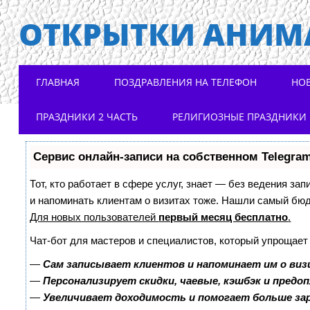
ОТКРЫТКИ АНИМ
Main menu
Skip to content
ГЛАВНАЯ
ПОЗДРАВЛЕНИЯ НА ТЕЛЕФОН
НО
ПРАЗДНИКИ 2 ЧАСТЬ
РЕЛИГИОЗНЫЕ ПРАЗДНИКИ
Сервис онлайн-записи на собственном Telegra
Тот, кто работает в сфере услуг, знает — без ведения зап
и напоминать клиентам о визитах тоже. Нашли самый бю
Для новых пользователей
первый месяц бесплатно
.
Чат-бот для мастеров и специалистов, который упрощает
—
Сам записывает клиентов и напоминает им о виз
—
Персонализирует скидки, чаевые, кэшбэк и предо
—
Увеличивает доходимость и помогает больше з