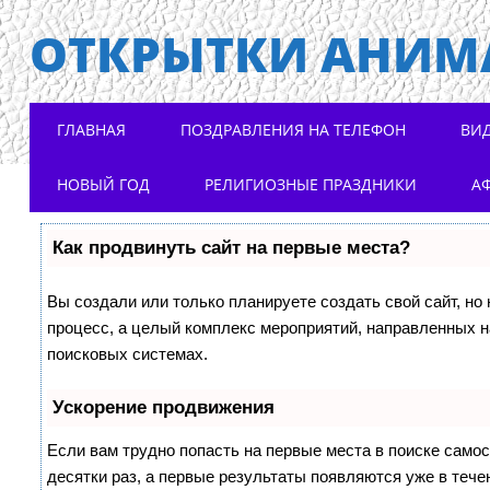
ОТКРЫТКИ АНИМ
Main menu
Skip to content
ГЛАВНАЯ
ПОЗДРАВЛЕНИЯ НА ТЕЛЕФОН
ВИ
НОВЫЙ ГОД
РЕЛИГИОЗНЫЕ ПРАЗДНИКИ
А
Как продвинуть сайт на первые места?
Вы создали или только планируете создать свой сайт, но 
процесс, а целый комплекс мероприятий, направленных н
поисковых системах.
Ускорение продвижения
Если вам трудно попасть на первые места в поиске само
десятки раз, а первые результаты появляются уже в течен