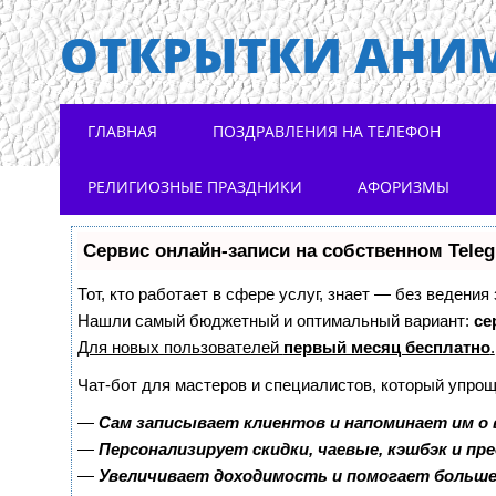
ОТКРЫТКИ АНИ
Main menu
Skip to content
ГЛАВНАЯ
ПОЗДРАВЛЕНИЯ НА ТЕЛЕФОН
РЕЛИГИОЗНЫЕ ПРАЗДНИКИ
АФОРИЗМЫ
Сервис онлайн-записи на собственном Tele
Тот, кто работает в сфере услуг, знает — без ведения
Нашли самый бюджетный и оптимальный вариант:
се
Для новых пользователей
первый месяц бесплатно
.
Чат-бот для мастеров и специалистов, который упрощ
—
Сам записывает клиентов и напоминает им о 
—
Персонализирует скидки, чаевые, кэшбэк и пр
—
Увеличивает доходимость и помогает больш