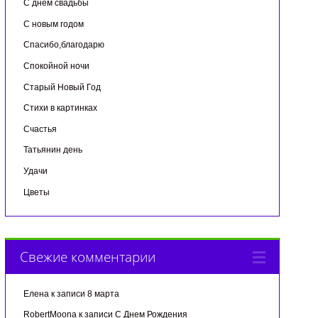
С днем свадьбы
С новым годом
Спасибо,благодарю
Спокойной ночи
Старый Новый Год
Стихи в картинках
Счастья
Татьянин день
Удачи
Цветы
Свежие комментарии
Елена
к записи
8 марта
RobertMoona
к записи
С Днем Рождения