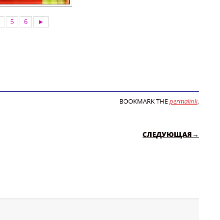
4
5
6
►
BOOKMARK THE
permalink
.
СЛЕДУЮЩАЯ→