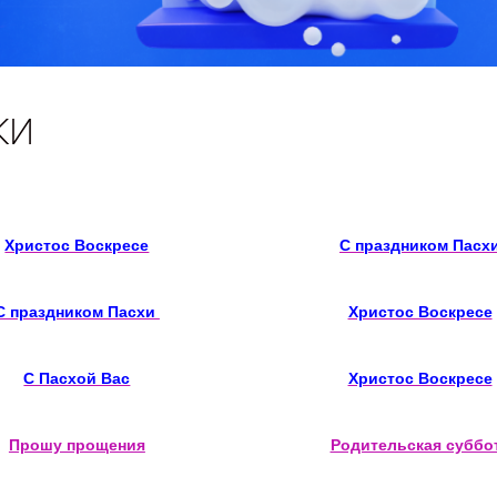
КИ
Христос Воскресе
С праздником Пасх
С праздником Пасхи
Христос Воскресе
С Пасхой Вас
Христос Воскресе
Прошу прощения
Родительская суббо