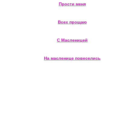
Прости меня
Всех прощаю
С Масленицей
На масленице повеселись