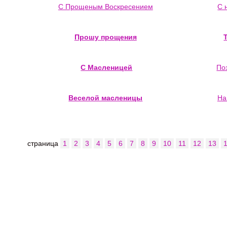
С Прощеным Воскресением
С 
Прошу прощения
С Масленицей
По
Веселой масленицы
На
страница
1
2
3
4
5
6
7
8
9
10
11
12
13