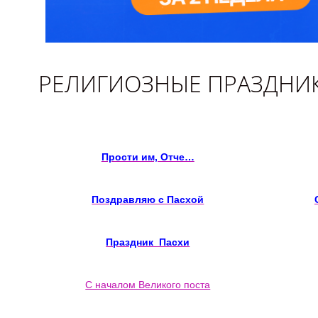
РЕЛИГИОЗНЫЕ ПРАЗДНИ
Прости им, Отче…
Поздравляю с Пасхой
Праздник Пасхи
С началом Великого поста