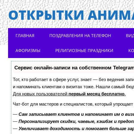
ОТКРЫТКИ АНИМ
Main menu
Skip to content
ГЛАВНАЯ
ПОЗДРАВЛЕНИЯ НА ТЕЛЕФОН
ВИ
АФОРИЗМЫ
РЕЛИГИОЗНЫЕ ПРАЗДНИКИ
К
Сервис онлайн-записи на собственном Telegra
Тот, кто работает в сфере услуг, знает — без ведения зап
и напоминать клиентам о визитах тоже. Нашли самый бю
Для новых пользователей
первый месяц бесплатно
.
Чат-бот для мастеров и специалистов, который упрощает
—
Сам записывает клиентов и напоминает им о виз
—
Персонализирует скидки, чаевые, кэшбэк и предо
—
Увеличивает доходимость и помогает больше з