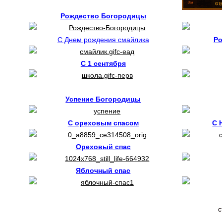
Рождество Богородицы
С Днем рождения смайлика
Р
С 1 сентября
Успение Богородицы
С ореховым спасом
С 
Ореховый спас
Яблочный спас