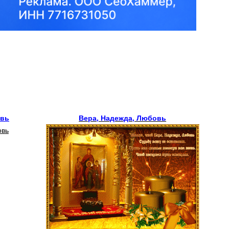
овь
Вера, Надежда, Любовь