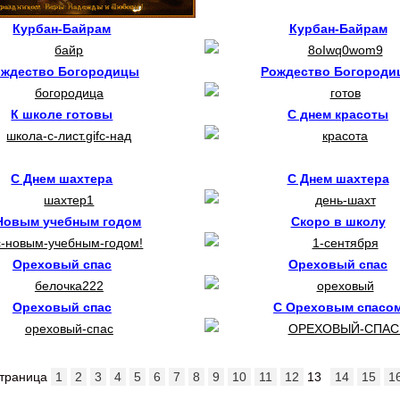
Курбан-Байрам
Курбан-Байрам
ождество Богородицы
Рождество Богороди
К школе готовы
С днем красоты
С Днем шахтера
С Днем шахтера
Новым учебным годом
Скоро в школу
Ореховый спас
Ореховый спас
Ореховый спас
С Ореховым спасо
страница
1
2
3
4
5
6
7
8
9
10
11
12
13
14
15
1