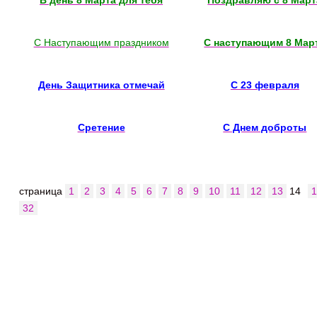
В день 8 Марта для тебя
Поздравляю с 8 Март
С Наступающим праздником
С наступающим 8 Мар
День Защитника отмечай
С 23 февраля
Сретение
С Днем доброты
страница
1
2
3
4
5
6
7
8
9
10
11
12
13
14
32