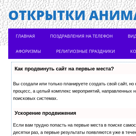
ОТКРЫТКИ АНИМ
Main menu
Skip to content
ГЛАВНАЯ
ПОЗДРАВЛЕНИЯ НА ТЕЛЕФОН
ВИ
АФОРИЗМЫ
РЕЛИГИОЗНЫЕ ПРАЗДНИКИ
К
Как продвинуть сайт на первые места?
Вы создали или только планируете создать свой сайт, но 
процесс, а целый комплекс мероприятий, направленных н
поисковых системах.
Ускорение продвижения
Если вам трудно попасть на первые места в поиске само
десятки раз, а первые результаты появляются уже в течен