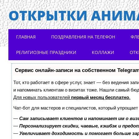
ОТКРЫТКИ АНИМ
Main menu
Skip to content
ГЛАВНАЯ
ПОЗДРАВЛЕНИЯ НА ТЕЛЕФОН
ФЛ
РЕЛИГИОЗНЫЕ ПРАЗДНИКИ
КОЛЛАЖИ
ОТК
Сервис онлайн-записи на собственном Telegra
Тот, кто работает в сфере услуг, знает — без ведения зап
и напоминать клиентам о визитах тоже. Нашли самый бю
Для новых пользователей
первый месяц бесплатно
.
Чат-бот для мастеров и специалистов, который упрощает
—
Сам записывает клиентов и напоминает им о виз
—
Персонализирует скидки, чаевые, кэшбэк и предо
—
Увеличивает доходимость и помогает больше з