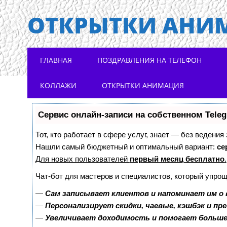
ОТКРЫТКИ АНИ
Main menu
Skip to content
ГЛАВНАЯ
ПОЗДРАВЛЕНИЯ НА ТЕЛЕФОН
КОЛЛАЖИ
ОТКРЫТКИ АНИМАЦИЯ
Сервис онлайн-записи на собственном Tele
Тот, кто работает в сфере услуг, знает — без ведения
Нашли самый бюджетный и оптимальный вариант:
се
Для новых пользователей
первый месяц бесплатно
.
Чат-бот для мастеров и специалистов, который упрощ
—
Сам записывает клиентов и напоминает им о 
—
Персонализирует скидки, чаевые, кэшбэк и пр
—
Увеличивает доходимость и помогает больш