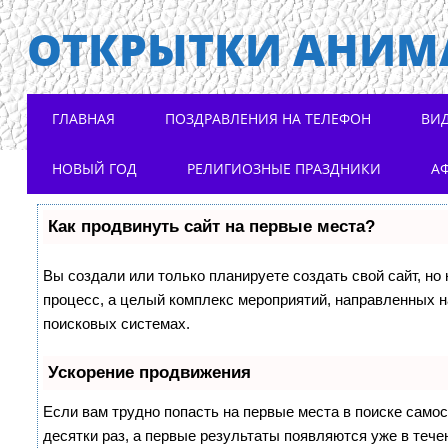
ОТКРЫТКИ АНИМ
Main menu
Skip to content
ГЛАВНАЯ
ПОЗДРАВЛЕНИЯ НА ТЕЛЕФОН
ВИ
НОВЫЙ ГОД
РЕЛИГИОЗНЫЕ ПРАЗДНИКИ
А
Как продвинуть сайт на первые места?
Вы создали или только планируете создать свой сайт, но 
процесс, а целый комплекс мероприятий, направленных н
поисковых системах.
Ускорение продвижения
Если вам трудно попасть на первые места в поиске само
десятки раз, а первые результаты появляются уже в течен