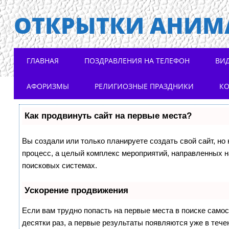
ОТКРЫТКИ АНИМ
Main menu
Skip to content
ГЛАВНАЯ
ПОЗДРАВЛЕНИЯ НА ТЕЛЕФОН
ВИ
АФОРИЗМЫ
РЕЛИГИОЗНЫЕ ПРАЗДНИКИ
К
Как продвинуть сайт на первые места?
Вы создали или только планируете создать свой сайт, но 
процесс, а целый комплекс мероприятий, направленных н
поисковых системах.
Ускорение продвижения
Если вам трудно попасть на первые места в поиске само
десятки раз, а первые результаты появляются уже в течен