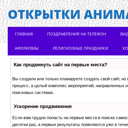
ОТКРЫТКИ АНИМ
Main menu
Skip to content
ГЛАВНАЯ
ПОЗДРАВЛЕНИЯ НА ТЕЛЕФОН
ВИ
АФОРИЗМЫ
РЕЛИГИОЗНЫЕ ПРАЗДНИКИ
К
Как продвинуть сайт на первые места?
Вы создали или только планируете создать свой сайт, но 
процесс, а целый комплекс мероприятий, направленных н
поисковых системах.
Ускорение продвижения
Если вам трудно попасть на первые места в поиске само
десятки раз, а первые результаты появляются уже в течен