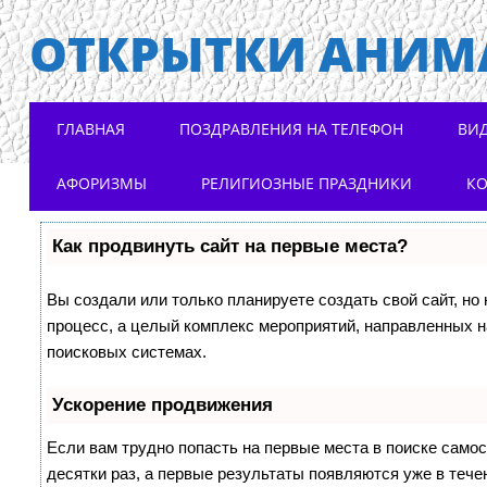
ОТКРЫТКИ АНИМ
Main menu
Skip to content
ГЛАВНАЯ
ПОЗДРАВЛЕНИЯ НА ТЕЛЕФОН
ВИ
АФОРИЗМЫ
РЕЛИГИОЗНЫЕ ПРАЗДНИКИ
К
Как продвинуть сайт на первые места?
Вы создали или только планируете создать свой сайт, но 
процесс, а целый комплекс мероприятий, направленных н
поисковых системах.
Ускорение продвижения
Если вам трудно попасть на первые места в поиске само
десятки раз, а первые результаты появляются уже в течен