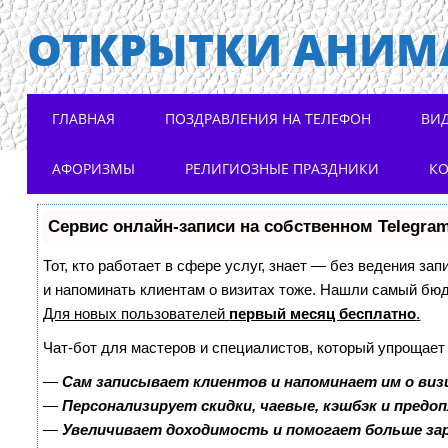
ОТКРЫТКИ АНИМ
Main menu
Skip to content
ГЛАВНАЯ
ПОЗДРАВЛЕНИЯ НА ТЕЛЕФОН
ВИ
АФОРИЗМЫ
РЕЛИГИОЗНЫЕ ПРАЗДНИКИ
К
Сервис онлайн-записи на собственном Telegra
Тот, кто работает в сфере услуг, знает — без ведения зап
и напоминать клиентам о визитах тоже. Нашли самый бю
Для новых пользователей
первый месяц бесплатно
.
Чат-бот для мастеров и специалистов, который упрощает
—
Сам записывает клиентов и напоминает им о виз
—
Персонализирует скидки, чаевые, кэшбэк и предо
—
Увеличивает доходимость и помогает больше з