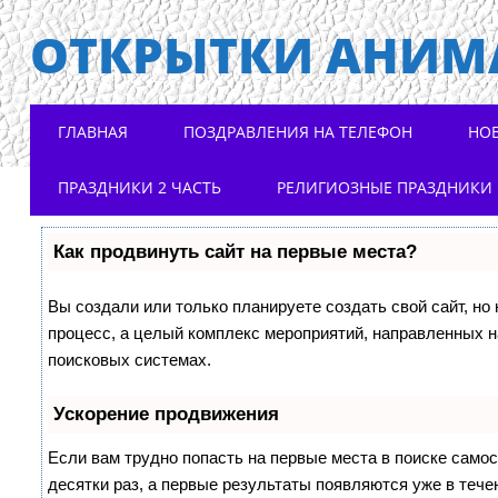
ОТКРЫТКИ АНИМ
Main menu
Skip to content
ГЛАВНАЯ
ПОЗДРАВЛЕНИЯ НА ТЕЛЕФОН
НО
ПРАЗДНИКИ 2 ЧАСТЬ
РЕЛИГИОЗНЫЕ ПРАЗДНИКИ
Как продвинуть сайт на первые места?
Вы создали или только планируете создать свой сайт, но 
процесс, а целый комплекс мероприятий, направленных н
поисковых системах.
Ускорение продвижения
Если вам трудно попасть на первые места в поиске само
десятки раз, а первые результаты появляются уже в течен