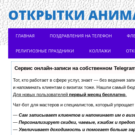
ОТКРЫТКИ АНИМ
Main menu
Skip to content
ГЛАВНАЯ
ПОЗДРАВЛЕНИЯ НА ТЕЛЕФОН
ФЛ
РЕЛИГИОЗНЫЕ ПРАЗДНИКИ
КОЛЛАЖИ
ОТК
Сервис онлайн-записи на собственном Telegra
Тот, кто работает в сфере услуг, знает — без ведения зап
и напоминать клиентам о визитах тоже. Нашли самый бю
Для новых пользователей
первый месяц бесплатно
.
Чат-бот для мастеров и специалистов, который упрощает
—
Сам записывает клиентов и напоминает им о виз
—
Персонализирует скидки, чаевые, кэшбэк и предо
—
Увеличивает доходимость и помогает больше з