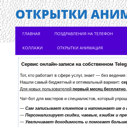
ОТКРЫТКИ АНИ
Main menu
Skip to content
ГЛАВНАЯ
ПОЗДРАВЛЕНИЯ НА ТЕЛЕФОН
КОЛЛАЖИ
ОТКРЫТКИ АНИМАЦИЯ
Сервис онлайн-записи на собственном Tele
Тот, кто работает в сфере услуг, знает — без ведения
Нашли самый бюджетный и оптимальный вариант:
се
Для новых пользователей
первый месяц бесплатно
.
Чат-бот для мастеров и специалистов, который упрощ
—
Сам записывает клиентов и напоминает им о 
—
Персонализирует скидки, чаевые, кэшбэк и пр
—
Увеличивает доходимость и помогает больш